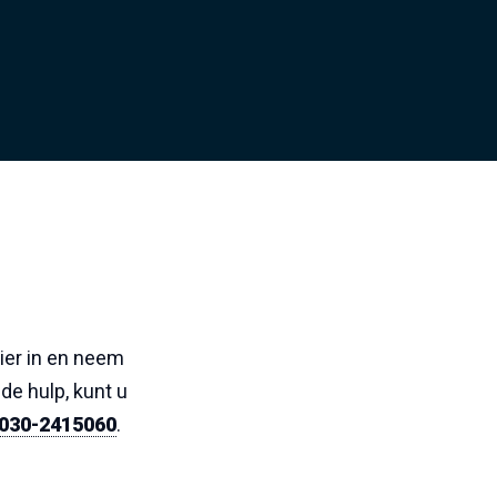
ier in en neem
de hulp, kunt u
030-2415060
.