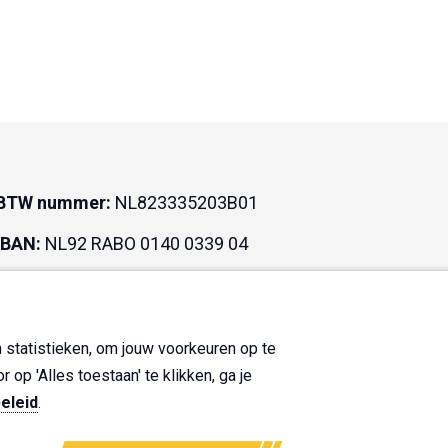
BTW nummer:
NL823335203B01
IBAN:
NL92 RABO 0140 0339 04
BIC:
RABONL2U
KvK:
30138290
 statistieken, om jouw voorkeuren op te
op 'Alles toestaan' te klikken, ga je
beleid
.