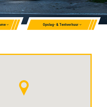
name
Opslag- & Tentverhuur
Opslagverhuur
Tentverhuur
EPT verhuur