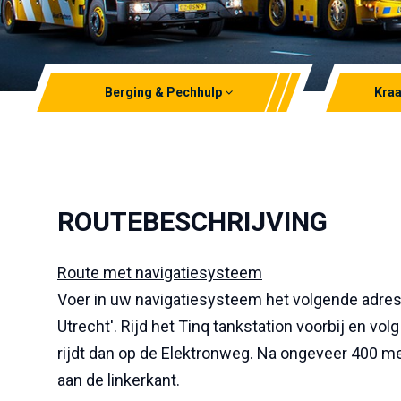
Berging & Pechhulp
Kraa
Lichte berging & pechhulp
Autolaa
Zware berging
Minihijs
ROUTEBESCHRIJVING
Waterdompelcontainer (ev)
Telesco
Transpo
Route met navigatiesysteem
Voer in uw navigatiesysteem het volgende adres
Utrecht'. Rijd het Tinq tankstation voorbij en volg
rijdt dan op de Elektronweg. Na ongeveer 400 met
aan de linkerkant.