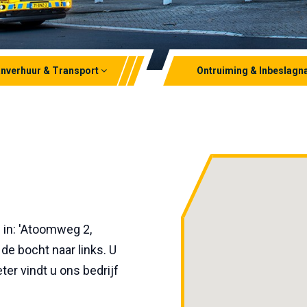
nverhuur & Transport
Ontruiming & Inbeslag
dkraan
Ontruiming
kraan
Inbeslagname
opkraan
Lithium-ion ontruiming
rt
 in: 'Atoomweg 2,
 de bocht naar links. U
er vindt u ons bedrijf