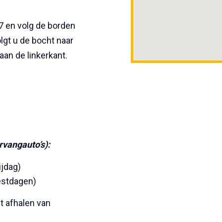
 7 en volg de borden
lgt u de bocht naar
aan de linkerkant.
rvangauto’s):
ijdag)
eestdagen)
t afhalen van