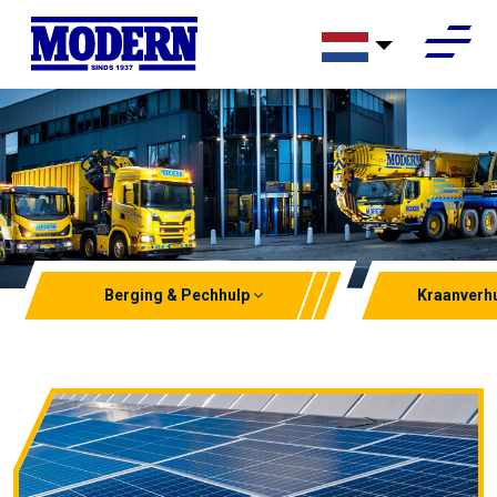
SINDS 1937
Berging & Pechhulp
Kraanverh