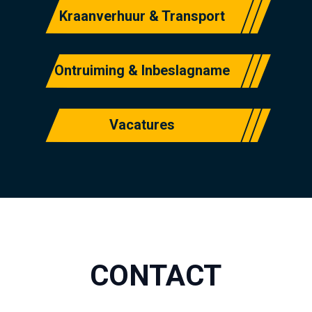
Kraanverhuur & Transport
Ontruiming & Inbeslagname
Vacatures
CONTACT