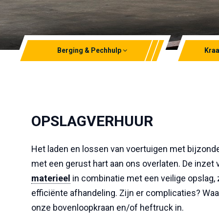
Berging & Pechhulp
Kraa
Lichte berging & pechhulp
Autolaa
Zware berging
Minihijs
OPSLAGVERHUUR
Waterdompelcontainer (ev)
Telesco
Transpo
Het laden en lossen van voertuigen met bijzonde
met een gerust hart aan ons overlaten. De inzet 
materieel
in combinatie met een veilige opslag, 
efficiënte afhandeling. Zijn er complicaties? Wa
onze bovenloopkraan en/of heftruck in.