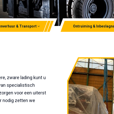
nverhuur & Transport
Ontruiming & Inbeslag
dkraan
Ontruiming
kraan
Inbeslagname
opkraan
Lithium-ion ontruiming
rt
re, zware lading kunt u
van specialistisch
zorgen voor een uiterst
ar nodig zetten we