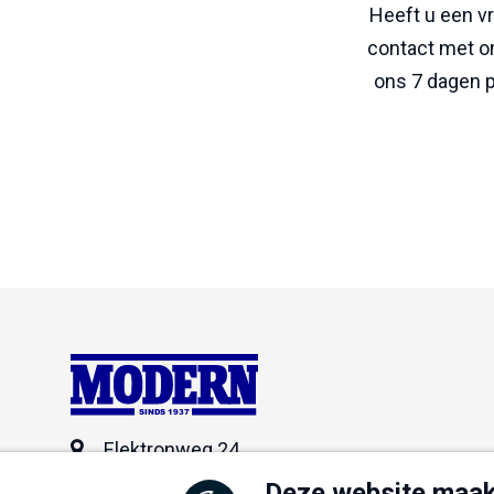
Heeft u een v
contact met on
ons 7 dagen 
SINDS 1937
Elektronweg 24
3542 AC Utrecht
Deze website maak