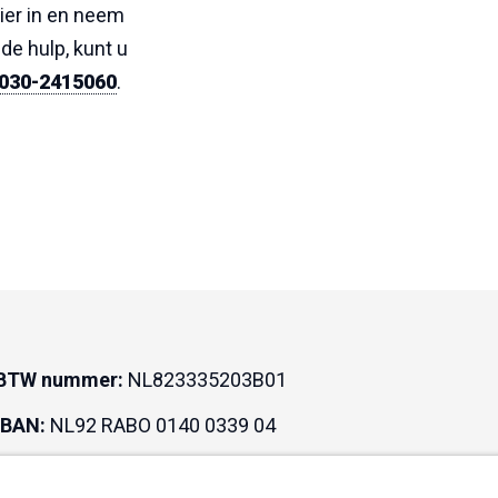
ier in en neem
de hulp, kunt u
030-2415060
.
BTW nummer:
NL823335203B01
IBAN:
NL92 RABO 0140 0339 04
BIC:
RABONL2U