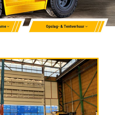
name
Opslag- & Tentverhuur
Opslagverhuur
Tentverhuur
EPT verhuur